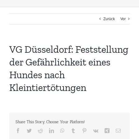
Zurück
Vor
VG Düsseldorf: Feststellung
der Gefährlichkeit eines
Hundes nach
Kleintiertötungen
Share This Story, Choose Your Platform!
Facebook
Twitter
Reddit
LinkedIn
WhatsApp
Tumblr
Pinterest
Vk
Xing
E-
Mail