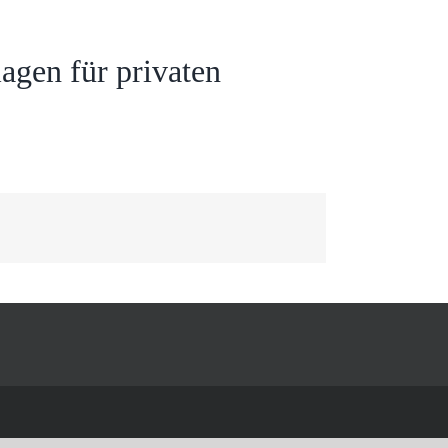
agen für privaten
Facebook
Twitter
Reddit
LinkedIn
WhatsApp
Tumblr
Pinterest
Vk
Xing
E-
Mail