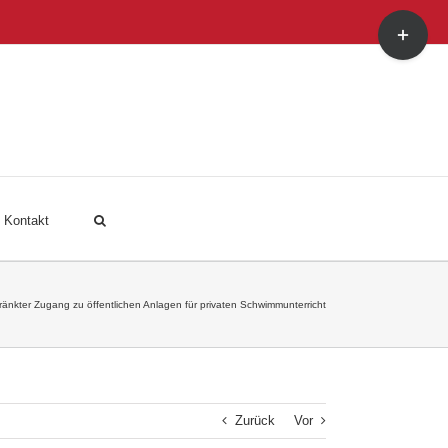
Toggle
Sliding
Bar
Area
Kontakt
ränkter Zugang zu öffentlichen Anlagen für privaten Schwimmunterricht
Zurück
Vor