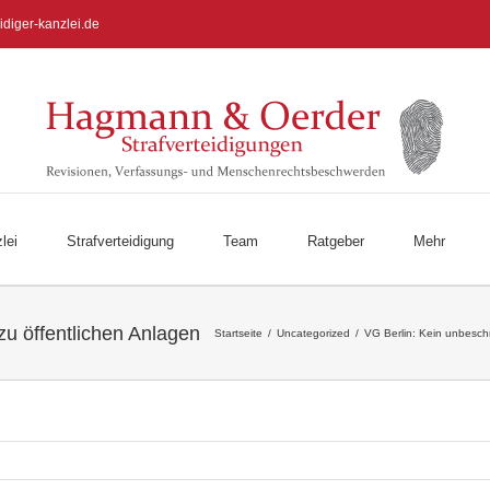
idiger-kanzlei.de
lei
Strafverteidigung
Team
Ratgeber
Mehr
Startseite
/
Uncategorized
/
VG Berlin: Kein unbesch