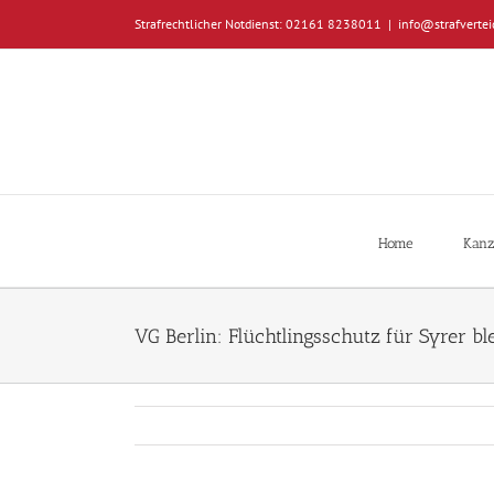
Zum
Strafrechtlicher Notdienst: 02161 8238011
|
info@strafvertei
Inhalt
springen
Home
Kanz
VG Berlin: Flüchtlingsschutz für Syrer bl