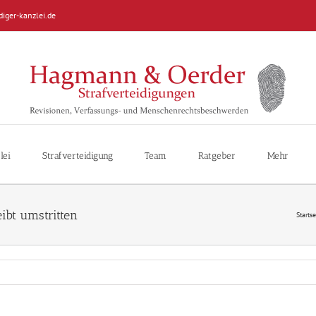
diger-kanzlei.de
lei
Strafverteidigung
Team
Ratgeber
Mehr
eibt umstritten
Startse