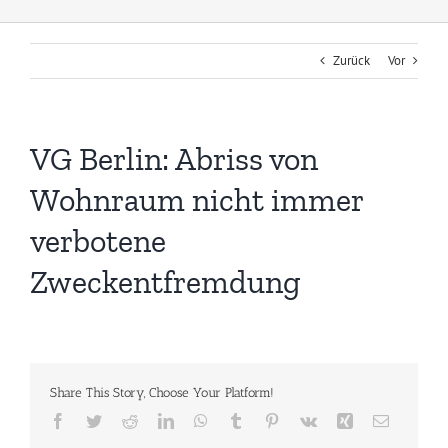
Zurück
Vor
VG Berlin: Abriss von
Wohnraum nicht immer
verbotene
Zweckentfremdung
Share This Story, Choose Your Platform!
Facebook
Twitter
Reddit
LinkedIn
WhatsApp
Tumblr
Pinterest
Vk
Xing
E-
Mail