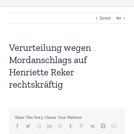
Zurück
Vor
Verurteilung wegen
Mordanschlags auf
Henriette Reker
rechtskräftig
Share This Story, Choose Your Platform!
Facebook
Twitter
Reddit
LinkedIn
WhatsApp
Tumblr
Pinterest
Vk
Xing
E-
Mail