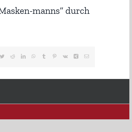
 „Masken-manns“ durch
cebook
Twitter
Reddit
LinkedIn
WhatsApp
Tumblr
Pinterest
Vk
Xing
E-
Mail