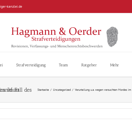
iger-kanzlei.de
ei
Strafverteidigung
Team
Ratgeber
Mehr
Startseite
/
Uncategorized
/
Verurteilung u.a. wegen versuchten Mordes im 