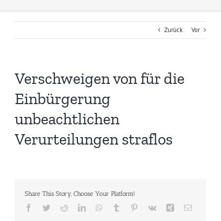
Zurück
Vor
Verschweigen von für die
Einbürgerung
unbeachtlichen
Verurteilungen straflos
Share This Story, Choose Your Platform!
Facebook
Twitter
Reddit
LinkedIn
WhatsApp
Tumblr
Pinterest
Vk
Xing
E-
Mail