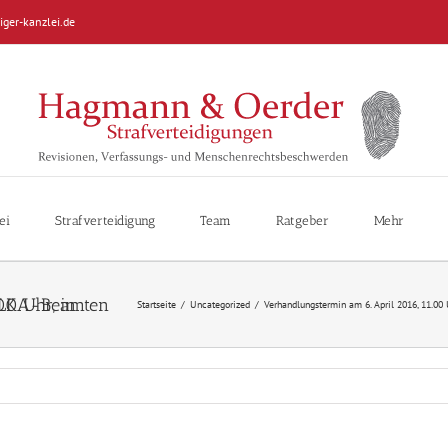
iger-kanzlei.de
ei
Strafverteidigung
Team
Ratgeber
Mehr
Startseite
/
Uncategorized
/
Verhandlungstermin am 6. April 2016, 11.00