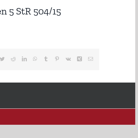
en 5 StR 504/15
cebook
Twitter
Reddit
LinkedIn
WhatsApp
Tumblr
Pinterest
Vk
Xing
E-
Mail