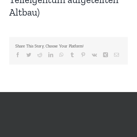
Altbau)
Share This Story, Choose Your Platform!
Facebook
Twitter
Reddit
LinkedIn
WhatsApp
Tumblr
Pinterest
Vk
Xing
E-
Mail