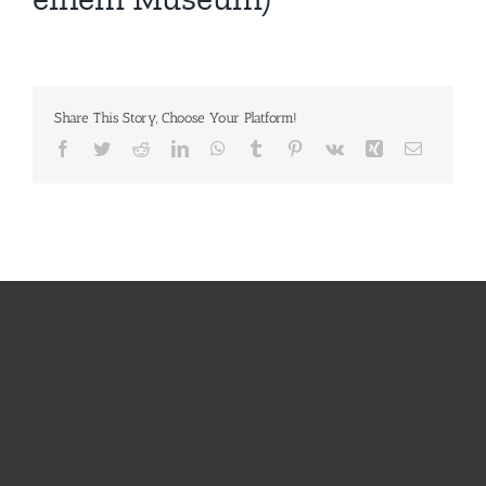
Share This Story, Choose Your Platform!
Facebook
Twitter
Reddit
LinkedIn
WhatsApp
Tumblr
Pinterest
Vk
Xing
E-
Mail