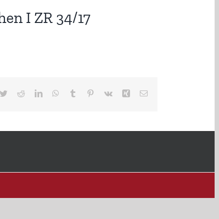
hen I ZR 34/17
cebook
Twitter
Reddit
LinkedIn
WhatsApp
Tumblr
Pinterest
Vk
Xing
E-
Mail