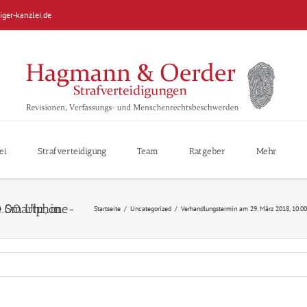
iger-kanzlei.de
ei
Strafverteidigung
Team
Ratgeber
Mehr
Startseite
/
Uncategorized
/
Verhandlungstermin am 29. März 2018, 10.00