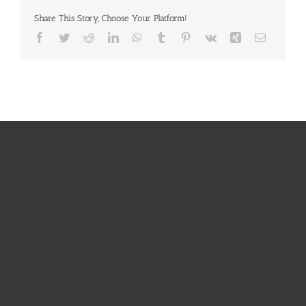
Share This Story, Choose Your Platform!
Facebook
Twitter
Reddit
LinkedIn
WhatsApp
Tumblr
Pinterest
Vk
Xing
E-
Mail