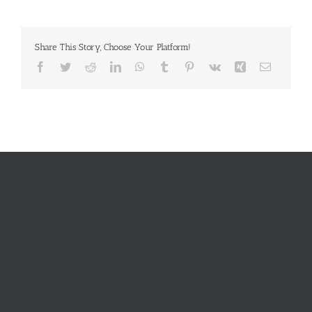
Share This Story, Choose Your Platform!
Facebook
Twitter
Reddit
LinkedIn
WhatsApp
Tumblr
Pinterest
Vk
Xing
E-
Mail