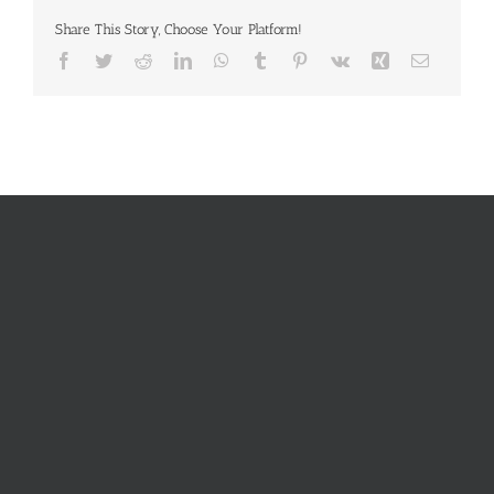
Share This Story, Choose Your Platform!
Facebook
Twitter
Reddit
LinkedIn
WhatsApp
Tumblr
Pinterest
Vk
Xing
E-
Mail