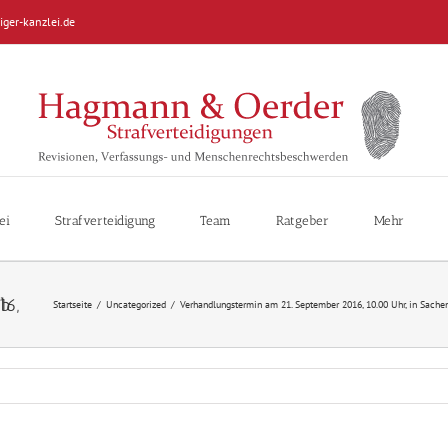
iger-kanzlei.de
ei
Strafverteidigung
Team
Ratgeber
Mehr
Startseite
/
Uncategorized
/
Verhandlungstermin am 21. September 2016, 10.00 Uhr, in Sache