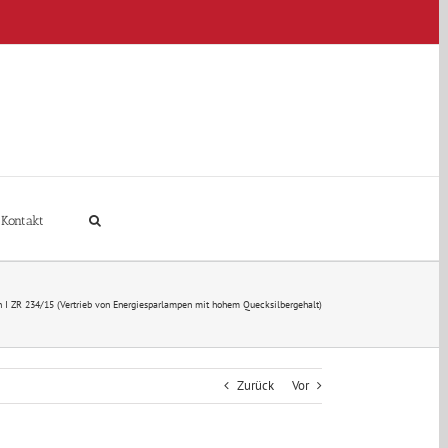
Kontakt
n I ZR 234/15 (Vertrieb von Energiesparlampen mit hohem Quecksilbergehalt)
Zurück
Vor