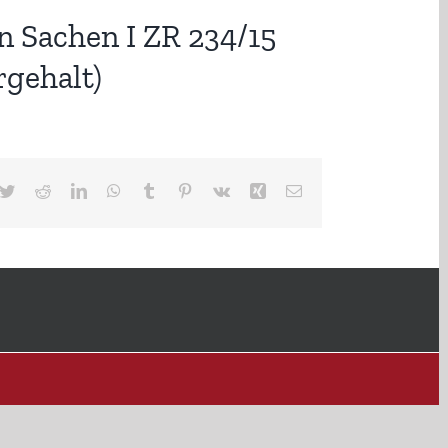
n Sachen I ZR 234/15
gehalt)
cebook
Twitter
Reddit
LinkedIn
WhatsApp
Tumblr
Pinterest
Vk
Xing
E-
Mail