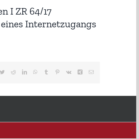
n I ZR 64/17
 eines Internetzugangs
cebook
Twitter
Reddit
LinkedIn
WhatsApp
Tumblr
Pinterest
Vk
Xing
E-
Mail