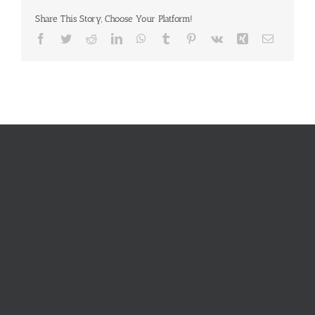
Share This Story, Choose Your Platform!
Facebook
Twitter
Reddit
LinkedIn
WhatsApp
Tumblr
Pinterest
Vk
Xing
E-
Mail