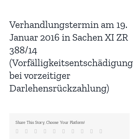
Verhandlungstermin am 19.
Januar 2016 in Sachen XI ZR
388/14
(Vorfälligkeitsentschädigung
bei vorzeitiger
Darlehensrückzahlung)
Share This Story, Choose Your Platform!
Facebook
Twitter
Reddit
LinkedIn
WhatsApp
Tumblr
Pinterest
Vk
Xing
E-
Mail