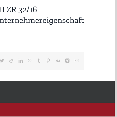
I ZR 32/16
Unternehmereigenschaft
cebook
Twitter
Reddit
LinkedIn
WhatsApp
Tumblr
Pinterest
Vk
Xing
E-
Mail