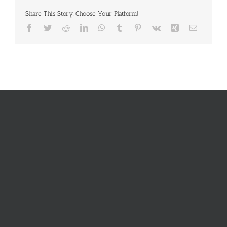
Share This Story, Choose Your Platform!
Facebook
Twitter
Reddit
LinkedIn
WhatsApp
Tumblr
Pinterest
Vk
Xing
E-
Mail