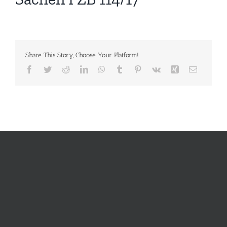
Share This Story, Choose Your Platform!
Facebook
Twitter
Reddit
LinkedIn
WhatsApp
Tumblr
Pinterest
Vk
Xing
E-
Mail