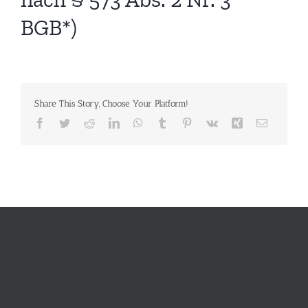
BGB*)
Share This Story, Choose Your Platform!
Facebook
Twitter
Reddit
LinkedIn
WhatsApp
Tumblr
Pinterest
Vk
Xing
E-
Mail