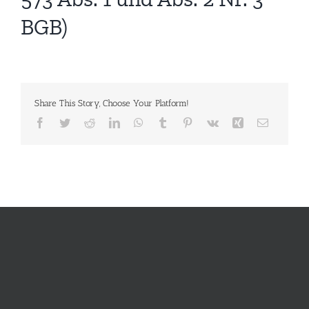
BGB)
Share This Story, Choose Your Platform!
Facebook
Twitter
Reddit
LinkedIn
WhatsApp
Tumblr
Pinterest
Vk
Xing
E-
Mail