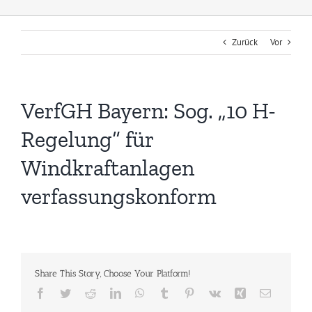
Zurück
Vor
VerfGH Bayern: Sog. „10 H-
Regelung“ für
Windkraftanlagen
verfassungskonform
Share This Story, Choose Your Platform!
Facebook
Twitter
Reddit
LinkedIn
WhatsApp
Tumblr
Pinterest
Vk
Xing
E-
Mail