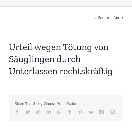
Zurück
Vor
Urteil wegen Tötung von
Säuglingen durch
Unterlassen rechtskräftig
Share This Story, Choose Your Platform!
Facebook
Twitter
Reddit
LinkedIn
WhatsApp
Tumblr
Pinterest
Vk
Xing
E-
Mail