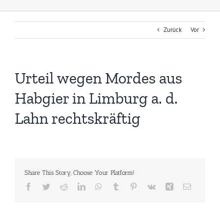
Zurück
Vor
Urteil wegen Mordes aus
Habgier in Limburg a. d.
Lahn rechtskräftig
Share This Story, Choose Your Platform!
Facebook
Twitter
Reddit
LinkedIn
WhatsApp
Tumblr
Pinterest
Vk
Xing
E-
Mail