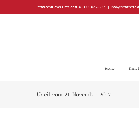
Zum
Strafrechtlicher Notdienst: 02161 8238011
|
info@strafverteid
Inhalt
springen
Home
Kanzl
Urteil vom 21. November 2017