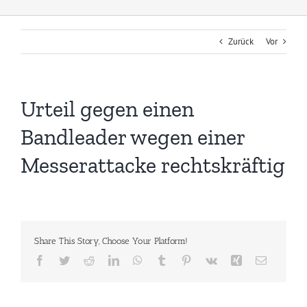
Zurück
Vor
Urteil gegen einen
Bandleader wegen einer
Messerattacke rechtskräftig
Share This Story, Choose Your Platform!
Facebook
Twitter
Reddit
LinkedIn
WhatsApp
Tumblr
Pinterest
Vk
Xing
E-
Mail