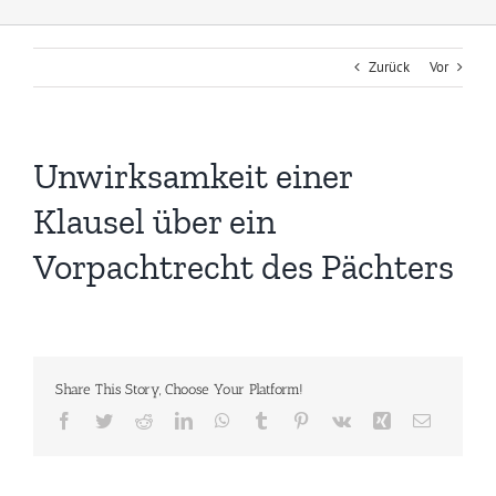
Zurück
Vor
Unwirksamkeit einer
Klausel über ein
Vorpachtrecht des Pächters
Share This Story, Choose Your Platform!
Facebook
Twitter
Reddit
LinkedIn
WhatsApp
Tumblr
Pinterest
Vk
Xing
E-
Mail