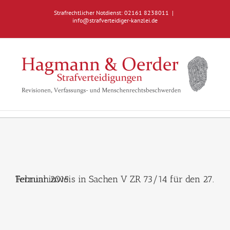
Zum
Strafrechtlicher Notdienst: 02161 8238011
|
Inhalt
info@strafverteidiger-kanzlei.de
springen
Terminhinweis in Sachen V ZR 73/14 für den 27. Februar 2015