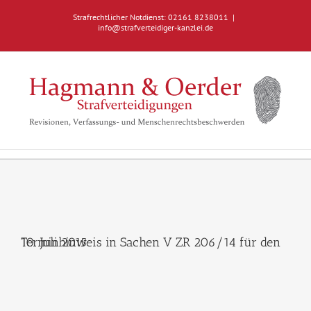
Zum
Strafrechtlicher Notdienst: 02161 8238011
|
Inhalt
info@strafverteidiger-kanzlei.de
springen
Terminhinweis in Sachen V ZR 206/14 für den 10. Juli 2015