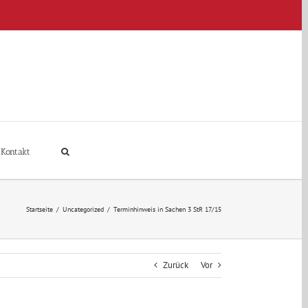
Kontakt
Startseite
/
Uncategorized
/
Terminhinweis in Sachen 3 StR 17/15
Zurück
Vor