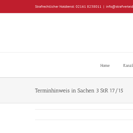
Zum
Strafrechtlicher Notdienst: 02161 8238011
|
info@strafverteid
Inhalt
springen
Home
Kanzl
Terminhinweis in Sachen 3 StR 17/15