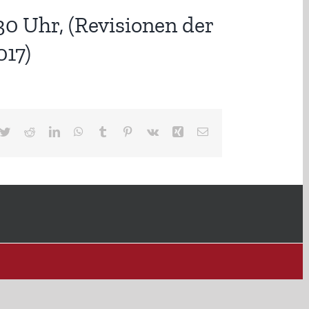
0 Uhr, (Revisionen der
017)
cebook
Twitter
Reddit
LinkedIn
WhatsApp
Tumblr
Pinterest
Vk
Xing
E-
Mail