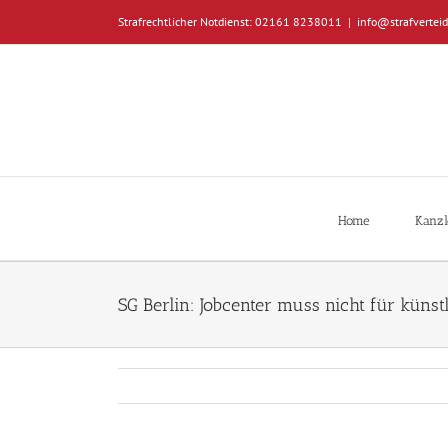
Zum
Strafrechtlicher Notdienst: 02161 8238011
|
info@strafverteid
Inhalt
springen
Home
Kanzl
SG Berlin: Jobcenter muss nicht für küns