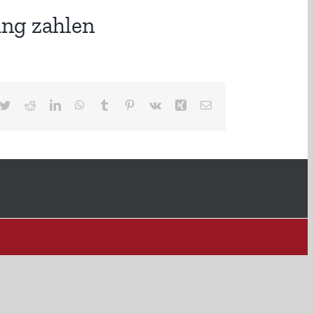
ung zahlen
cebook
Twitter
Reddit
LinkedIn
WhatsApp
Tumblr
Pinterest
Vk
Xing
E-
Mail