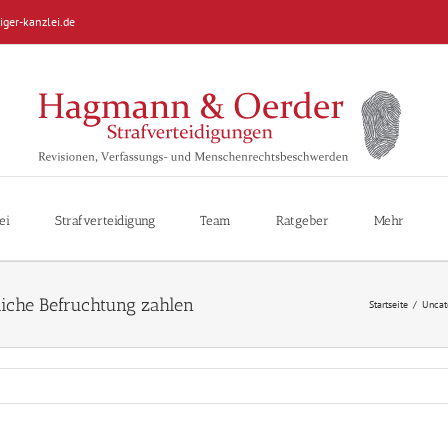
iger-kanzlei.de
ei
Strafverteidigung
Team
Ratgeber
Mehr
tliche Befruchtung zahlen
Startseite
/
Uncat