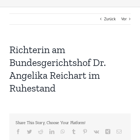
Zurück
Vor
Richterin am
Bundesgerichtshof Dr.
Angelika Reichart im
Ruhestand
Share This Story, Choose Your Platform!
Facebook
Twitter
Reddit
LinkedIn
WhatsApp
Tumblr
Pinterest
Vk
Xing
E-
Mail