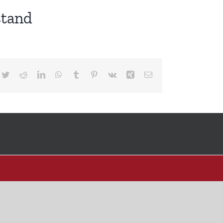
stand
cebook
Twitter
Reddit
LinkedIn
WhatsApp
Tumblr
Pinterest
Vk
Xing
E-
Mail