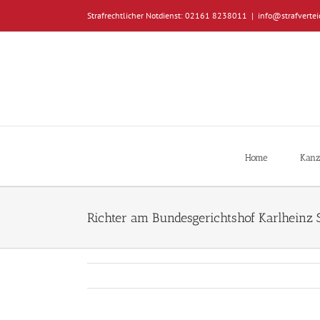
Zum
Strafrechtlicher Notdienst: 02161 8238011
|
info@strafvertei
Inhalt
springen
Home
Kanz
Richter am Bundesgerichtshof Karlheinz 