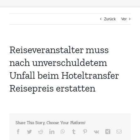
Zurück
Vor
Reiseveranstalter muss
nach unverschuldetem
Unfall beim Hoteltransfer
Reisepreis erstatten
Share This Story, Choose Your Platform!
Facebook
Twitter
Reddit
LinkedIn
WhatsApp
Tumblr
Pinterest
Vk
Xing
E-
Mail