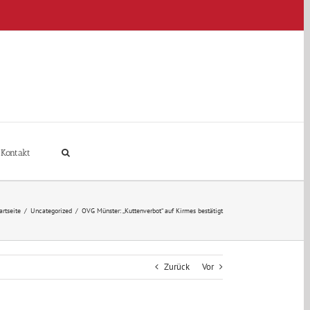
Kontakt
artseite
/
Uncategorized
/
OVG Münster: „Kuttenverbot“ auf Kirmes bestätigt
Zurück
Vor