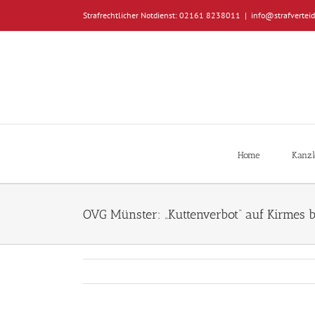
Zum
Strafrechtlicher Notdienst: 02161 8238011
|
info@strafverteid
Inhalt
springen
Home
Kanzl
OVG Münster: „Kuttenverbot“ auf Kirmes b