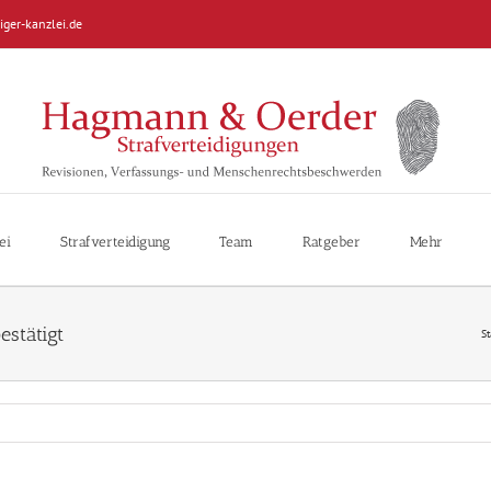
iger-kanzlei.de
ei
Strafverteidigung
Team
Ratgeber
Mehr
estätigt
St