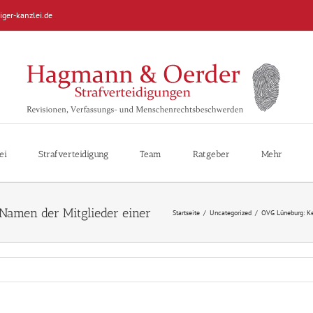
iger-kanzlei.de
ei
Strafverteidigung
Team
Ratgeber
Mehr
Startseite
/
Uncategorized
/
OVG Lüneburg: Ke