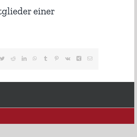
lieder einer
cebook
Twitter
Reddit
LinkedIn
WhatsApp
Tumblr
Pinterest
Vk
Xing
E-
Mail