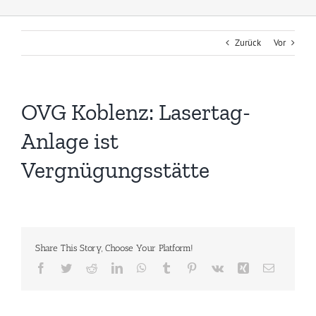
Zurück
Vor
OVG Koblenz: Lasertag-
Anlage ist
Vergnügungsstätte
Share This Story, Choose Your Platform!
Facebook
Twitter
Reddit
LinkedIn
WhatsApp
Tumblr
Pinterest
Vk
Xing
E-
Mail