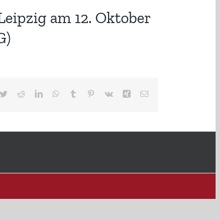
eipzig am 12. Oktober
G)
cebook
Twitter
Reddit
LinkedIn
WhatsApp
Tumblr
Pinterest
Vk
Xing
E-
Mail