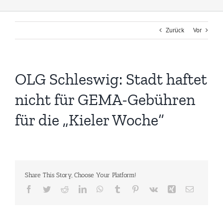
Zurück
Vor
OLG Schleswig: Stadt haftet
nicht für GEMA-Gebühren
für die „Kieler Woche“
Share This Story, Choose Your Platform!
Facebook
Twitter
Reddit
LinkedIn
WhatsApp
Tumblr
Pinterest
Vk
Xing
E-
Mail