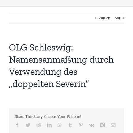
Zurück
Vor
OLG Schleswig:
Namensanmaßung durch
Verwendung des
„doppelten Severin“
Share This Story, Choose Your Platform!
Facebook
Twitter
Reddit
LinkedIn
WhatsApp
Tumblr
Pinterest
Vk
Xing
E-
Mail