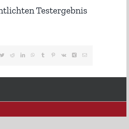
tlichten Testergebnis
cebook
Twitter
Reddit
LinkedIn
WhatsApp
Tumblr
Pinterest
Vk
Xing
E-
Mail