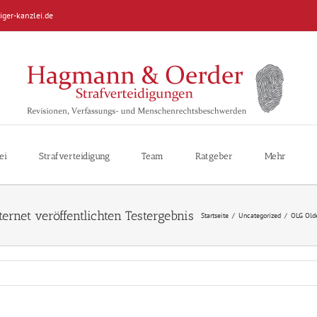
iger-kanzlei.de
ei
Strafverteidigung
Team
Ratgeber
Mehr
Startseite
/
Uncategorized
/
OLG Olde