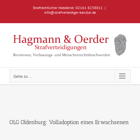
Zum
Strafrechtlicher Notdienst: 02161 8238011
|
Inhalt
info@strafverteidiger-kanzlei.de
springen
Gehe zu ...
OLG Oldenburg: Volladoption eines Erwachsenen