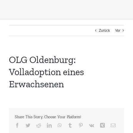
Zurück
Vor
OLG Oldenburg:
Volladoption eines
Erwachsenen
Share This Story, Choose Your Platform!
Facebook
Twitter
Reddit
LinkedIn
WhatsApp
Tumblr
Pinterest
Vk
Xing
E-
Mail