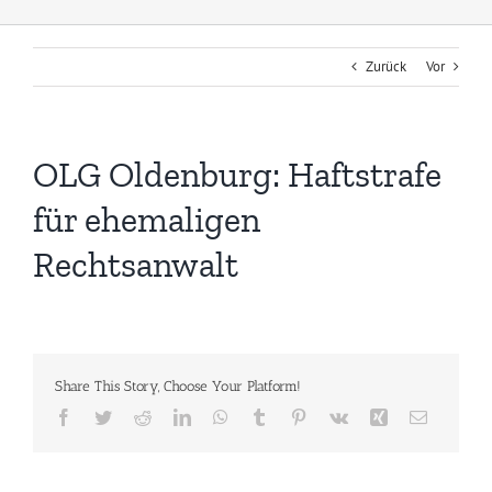
Zurück
Vor
OLG Oldenburg: Haftstrafe
für ehemaligen
Rechtsanwalt
Share This Story, Choose Your Platform!
Facebook
Twitter
Reddit
LinkedIn
WhatsApp
Tumblr
Pinterest
Vk
Xing
E-
Mail