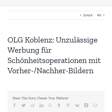
Zurück
Vor
OLG Koblenz: Unzulässige
Werbung für
Schönheitsoperationen mit
Vorher-/Nachher-Bildern
Share This Story, Choose Your Platform!
Facebook
Twitter
Reddit
LinkedIn
WhatsApp
Tumblr
Pinterest
Vk
Xing
E-
Mail