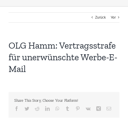
Zurück
Vor
OLG Hamm: Vertragsstrafe
für unerwünschte Werbe-E-
Mail
Share This Story, Choose Your Platform!
Facebook
Twitter
Reddit
LinkedIn
WhatsApp
Tumblr
Pinterest
Vk
Xing
E-
Mail