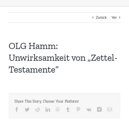
Zurück
Vor
OLG Hamm:
Unwirksamkeit von „Zettel-
Testamente“
Share This Story, Choose Your Platform!
Facebook
Twitter
Reddit
LinkedIn
WhatsApp
Tumblr
Pinterest
Vk
Xing
E-
Mail