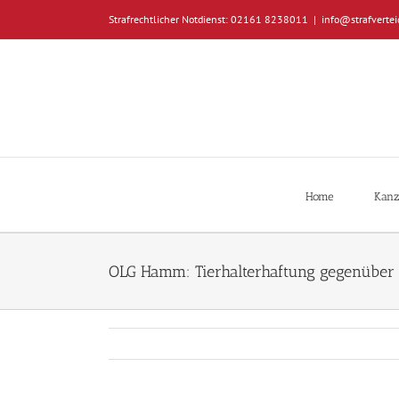
Zum
Strafrechtlicher Notdienst: 02161 8238011
|
info@strafvertei
Inhalt
springen
Home
Kanz
OLG Hamm: Tierhalterhaftung gegenüber