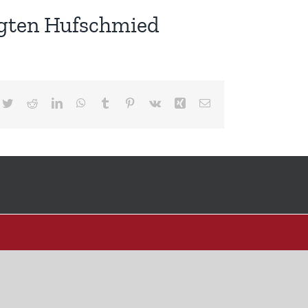
gten Hufschmied
cebook
Twitter
Reddit
LinkedIn
WhatsApp
Tumblr
Pinterest
Vk
Xing
E-
Mail