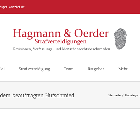
diger-kanzlei.de
lei
Strafverteidigung
Team
Ratgeber
Mehr
 dem beauftragten Hufschmied
Startseite
/
Uncategori